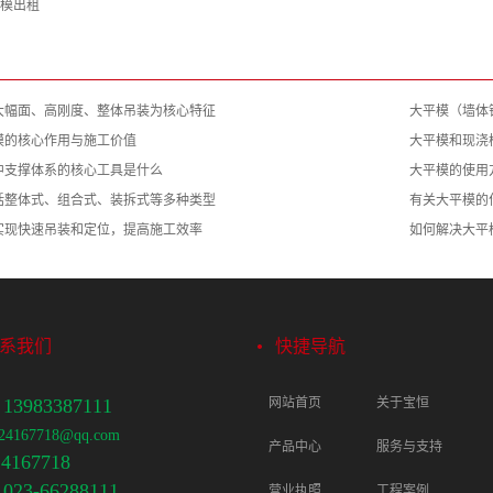
模出租
大幅面、高刚度、整体吊装为核心特征
大平模（墙体
模的核心作用与施工价值
大平模和现浇
中支撑体系的核心工具是什么
大平模的使用
括整体式、组合式、装拆式等多种类型
有关大平模的
实现快速吊装和定位，提高施工效率
如何解决大平
系我们
快捷导航
3983387111
网站首页
关于宝恒
167718@qq.com
产品中心
服务与支持
167718
3-66288111
营业执照
工程案例