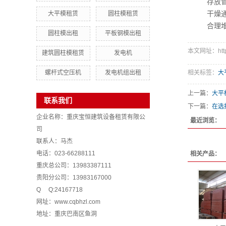
存放管
大平模租赁
圆柱模租赁
干燥通风
合理堆放
圆柱模出租
平板钢模出租
本文网址：http:/
建筑圆柱模租赁
发电机
螺杆式空压机
发电机组出租
相关标签：
大
上一篇：
大平
联系我们
下一篇：
在选
企业名称：重庆宝恒建筑设备租赁有限公
最近浏览：
司
联系人：马杰
电话：023-66288111
相关产品：
重庆总公司：13983387111
贵阳分公司：13983167000
Q Q:24167718
网址：
www.cqbhzl.com
地址：重庆巴南区鱼洞