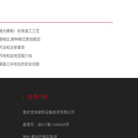
钢大模板）标准施工工艺
模相比,哪种模式更加稳定
方法和注意事项
作用和适用范围介绍
模施工中存在的安全问题
信息介绍
重庆宝恒建筑设备租赁有限公司
备案号：渝ICP备11004028号
地址:重庆巴南区鱼洞