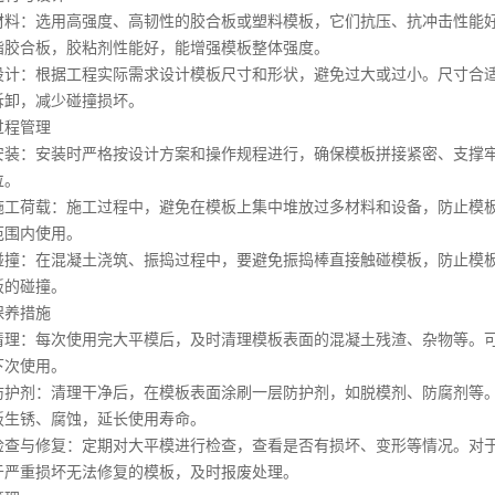
：选用高强度、高韧性的胶合板或塑料模板，它们抗压、抗冲击性能好
脂胶合板，胶粘剂性能好，能增强模板整体强度。
：根据工程实际需求设计模板尺寸和形状，避免过大或过小。尺寸合适
拆卸，减少碰撞损坏。
程管理
：安装时严格按设计方案和操作规程进行，确保模板拼接紧密、支撑牢
位。
荷载：施工过程中，避免在模板上集中堆放过多材料和设备，防止模板
范围内使用。
：在混凝土浇筑、振捣过程中，要避免振捣棒直接触碰模板，防止模板
板的碰撞。
养措施
：每次使用完大平模后，及时清理模板表面的混凝土残渣、杂物等。可
下次使用。
剂：清理干净后，在模板表面涂刷一层防护剂，如脱模剂、防腐剂等。
板生锈、腐蚀，延长使用寿命。
与修复：定期对大平模进行检查，查看是否有损坏、变形等情况。对于
于严重损坏无法修复的模板，及时报废处理。