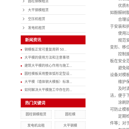
圆柱钢模租赁
优质材料
大平钢模租赁
如酚醛树
空压机租赁
合理设计
于安装和
发电机租赁
使用过
新闻资讯
规范安装
变形、移
钢模板正常可重复周转 50...
控制施工
大平模的使用方法和注意事项
板在安全
建筑大平模的核心作用与施工...
避免碰撞
圆柱模板采用整体弧形定型设...
设备对模
维护保
大平模（墙体钢大模板）标准...
及时清理
如何解决大平模施工中存在的...
洁，便于
涂刷防护
热门关键词
可防止模
圆柱钢模租赁
圆柱模
定期检查
件等；对
发电机出租
大平钢模