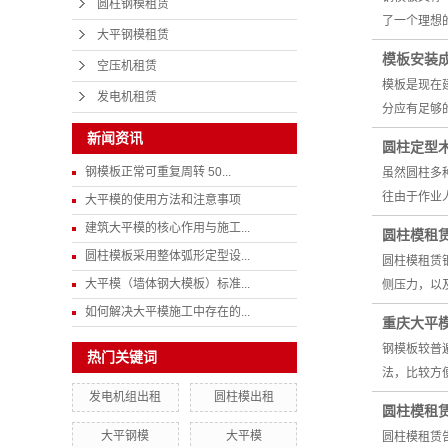
圆柱钢模租赁
了一个理想
大平钢模租赁
模板安装
空压机租赁
模板是现在
发电机租赁
分应有足够
新闻资讯
圆柱定型
钢模板正常可重复周转 50...
虽然圆柱多
往由于作业
大平模的使用方法和注意事项
建筑大平模的核心作用与施工...
圆柱模租
圆柱模板采用整体弧形定型设...
圆柱模租赁
大平模（墙体钢大模板）标准...
侧压力，以
如何解决大平模施工中存在的...
重庆大平
钢模板较普
热门关键词
法，比较方
发电机组出租
圆柱模出租
圆柱模租
大平钢模
大平模
圆柱模租赁