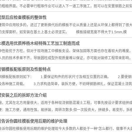
的粗糙界面。不必要举行粗琢作业可以进入下一道工序施工，既可以在安置钢筋之前
成型后应检查模板的整体性
建筑中应用较多的，进过了更新换代后的模板不论从质量上还是从环保上都得到了很
的支撑面积，如安装在基土上基土必须坚实。 模板接缝宽度不得大于1.5mm,模
木模选用优质桦杨木经特殊工艺加工制造而成
种性能优于方柱，但对于现场施工中模板支设、架体加固等方面也存在着较大的难度
人员的技术参差不齐，导致圆柱成型外观质量难以保证，亦可能对装修工程带来影响
赁钢模板配板原则及性能特点
钢模板配板原则如下： 1.要保证构件的形状尺寸及相互位置的正确。 2.要使钢
及各种施工荷载。 3.力求构造简单，装拆方便，不妨碍钢筋绑扎，保证混凝土浇
模安装之后的拆卸方法介绍
遍，尤其在北方用量很大，适用于各种现浇钢筋混凝土工程，可事先按设计要求组拼
便：施工方便，通用性强，易拼装，周转次数多;但一次投资大，拼缝多，易变形，拆
赁告诉你圆柱模板使用后期的维护处理
告诉你圆柱模板使用后期的维护处理现今大多数的人都处于一种“怎么都行、做事不大