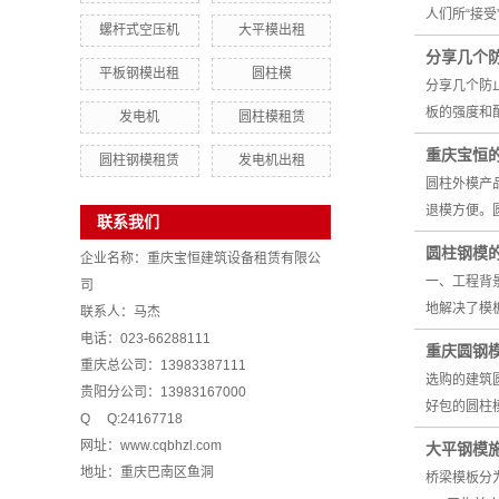
人们所“接
螺杆式空压机
大平模出租
分享几个
平板钢模出租
圆柱模
分享几个防
板的强度和
发电机
圆柱模租赁
重庆宝恒
圆柱钢模租赁
发电机出租
圆柱外模产
退模方便。
联系我们
圆柱钢模
企业名称：重庆宝恒建筑设备租赁有限公
一、工程背
司
地解决了模
联系人：马杰
电话：023-66288111
重庆圆钢
重庆总公司：13983387111
选购的建筑
贵阳分公司：13983167000
好包的圆柱
Q Q:24167718
网址：
www.cqbhzl.com
大平钢模
地址：重庆巴南区鱼洞
桥梁模板分