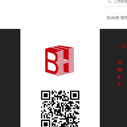
1、工作前
共186条
每页
联
1
24
4
02