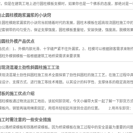
受”。但是在建筑工地上进行圆柱模板支模时，如果你也是一个佛系的态度，那绝对是一
防止圆柱模跑浆漏浆的小诀窍
止圆柱模跑浆漏浆的小诀窍当前随着时代的发展，圆柱木模板在超高现浇圆柱施工中
配套钢带的均匀受力，保证支撑强度，圆柱模板重量轻，安装快捷，强度高，脱模效
的圆柱外模产品优点
品优点：1、外模内部光滑、十字缝严紧不往外漏浆。2、柱模可以根据顾客需求来制
圆柱外模钢模板一般根据建筑工地桥梁需求来要求策
的现浇混凝土劲性斜圆柱施工工法
景现浇混凝土劲性斜圆柱施工技术全面探索了劲性斜圆柱的施工工艺，在施工过程中
板设计、支撑方式、进行施工等技术难题。以其设计的科学性、支撑体系的稳定高效
模板的施工优点介绍
圆柱模板通过物流运到工地后，该如何卸货呢，今天小编带大家一起了解一下卸货方
模板内，钢管两端用绳索固定，用塔吊轻轻起吊放到合适的位置。 2.用吊车卸货
施工时需注意的一些安全措施
为公路桥梁模板和铁路桥梁模板。因为桥梁模板在施工过程中的安全是最为重要的问