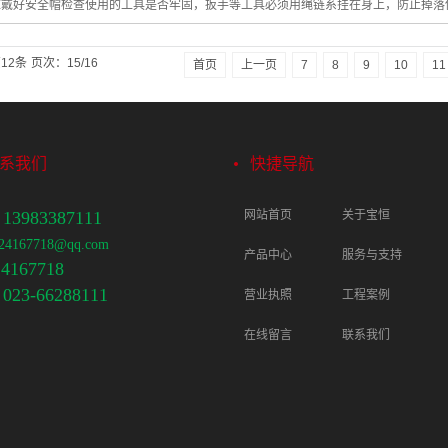
应戴好安全帽检查使用的工具是否牢固，扳手等工具必须用绳链系挂在身上，防止掉落
12条
页次：15/16
首页
上一页
7
8
9
10
11
系我们
快捷导航
3983387111
网站首页
关于宝恒
167718@qq.com
产品中心
服务与支持
167718
3-66288111
营业执照
工程案例
在线留言
联系我们