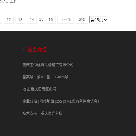
伤人。工作
15
12
13
14
16
下一页
尾页
信息介绍
重庆宝恒建筑设备租赁有限公司
备案号：渝ICP备11004028号
地址:重庆巴南区鱼洞
企业分站
|
网站地图
|
RSS
|
XML
您有
条询盘信息！
技术支持：
重庆卓光科技