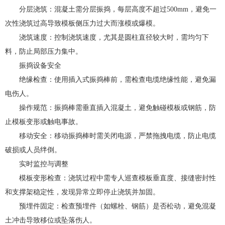
分层浇筑：混凝土需分层振捣，每层高度不超过500mm，避免一
次性浇筑过高导致模板侧压力过大而涨模或爆模。
浇筑速度：控制浇筑速度，尤其是圆柱直径较大时，需均匀下
料，防止局部压力集中。
振捣设备安全
绝缘检查：使用插入式振捣棒前，需检查电缆绝缘性能，避免漏
电伤人。
操作规范：振捣棒需垂直插入混凝土，避免触碰模板或钢筋，防
止模板变形或触电事故。
移动安全：移动振捣棒时需关闭电源，严禁拖拽电缆，防止电缆
破损或人员绊倒。
实时监控与调整
模板变形检查：浇筑过程中需专人巡查模板垂直度、接缝密封性
和支撑架稳定性，发现异常立即停止浇筑并加固。
预埋件固定：检查预埋件（如螺栓、钢筋）是否松动，避免混凝
土冲击导致移位或坠落伤人。