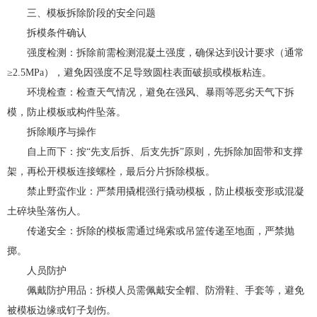
三、模板拆除阶段的安全问题
拆模条件确认
强度检测：拆除前需检测混凝土强度，确保达到设计要求（通常
≥2.5MPa），避免因强度不足导致圆柱表面破损或模板粘连。
环境检查：检查天气情况，避免在强风、暴雨等恶劣天气下拆
模，防止模板或构件坠落。
拆除顺序与操作
自上而下：按“先支后拆、后支先拆”原则，先拆除加固带和支撑
架，再松开模板连接螺栓，最后分片拆除模板。
禁止野蛮作业：严禁用撬棍强行撬动模板，防止模板变形或混凝
土碎块坠落伤人。
传递安全：拆除的模板需通过绳索或吊篮传递至地面，严禁抛
掷。
人员防护
佩戴防护用品：拆模人员需佩戴安全帽、防滑鞋、手套等，避免
被模板边缘或钉子划伤。